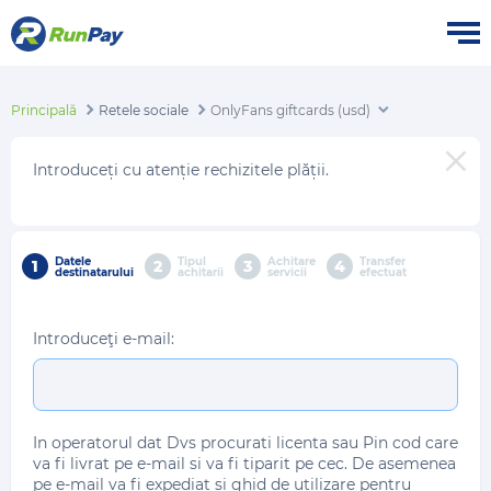
Principală
Retele sociale
OnlyFans giftcards (usd)
Introduceți cu atenție rechizitele plății.
Datele
Tipul
Achitare
Transfer
1
2
3
4
destinatarului
achitarii
servicii
efectuat
Introduceţi e-mail:
In operatorul dat Dvs procurati licenta sau Pin cod care
va fi livrat pe e-mail si va fi tiparit pe cec. De asemenea
pe e-mail va fi expediat si ghid de utilizare pentru