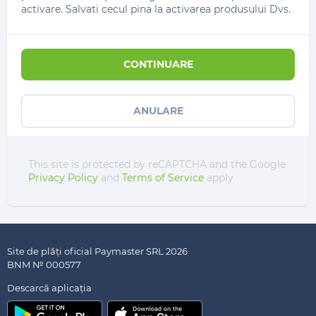
activare. Salvati cecul pina la activarea produsului Dvs.
CONTINUARE
ANULARE
This site is protected by reCAPTCHA and the Google
Privacy Policy
and
Terms of Service
apply
Site de plăți oficial Paymaster SRL 2026
BNM № 000577
Descarсă aplicația