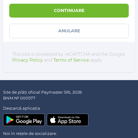
CONTINUARE
ANULARE
This site is protected by reCAPTCHA and the Google
Privacy Policy
and
Terms of Service
apply
Site de plăți oficial Paymaster SRL 2026
BNM № 000577
Descarсă aplicația
Noi în rețele de socializare: