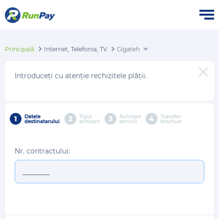
Principală
Internet, Telefonia, TV
Gigateh
Introduceți cu atenție rechizitele plății.
Datele
Tipul
Achitare
Transfer
1
2
3
4
destinatarului
achitarii
servicii
efectuat
Nr. contractului: