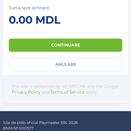
Suma spre achitare:
0.00
MDL
CONTINUARE
ANULARE
This site is protected by reCAPTCHA and the Google
Privacy Policy
and
Terms of Service
apply
Site de plăți oficial Paymaster SRL 2026
BNM № 000577