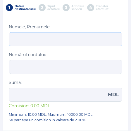
Datele
Tipul
Achitare
Transfer
1
2
3
4
destinatarului
achitarii
servicii
efectuat
Numele, Prenumele:
Numărul contului:
Suma:
MDL
Comision:
0.00
MDL
Minimum: 10.00 MDL, Maximum:
10000.00
MDL
Se percepe un comision în valoare de
2.00%