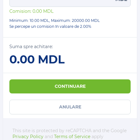
Comision:
0.00
MDL
Minimum: 10.00 MDL, Maximum:
20000.00
MDL
Se percepe un comision în valoare de
2.00%
Suma spre achitare:
0.00
MDL
CONTINUARE
ANULARE
This site is protected by reCAPTCHA and the Google
Privacy Policy
and
Terms of Service
apply