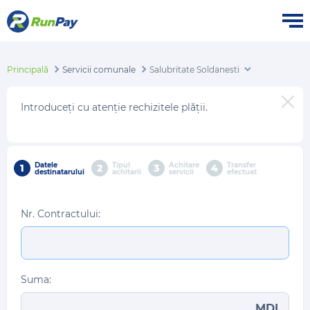
Principală
Servicii comunale
Salubritate Soldanesti
Introduceți cu atenție rechizitele plății.
Datele
Tipul
Achitare
Transfer
1
2
3
4
destinatarului
achitarii
servicii
efectuat
Nr. Contractului:
Suma:
MDL