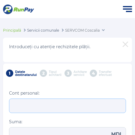
Principală
Servicii comunale
SERVCOM Coscalia
Introduceți cu atenție rechizitele plății.
Datele
Tipul
Achitare
Transfer
1
2
3
4
destinatarului
achitarii
servicii
efectuat
Cont personal:
Suma:
MDL