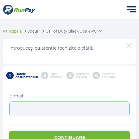
Principală
Jocuri
Call of Duty Black Ops 4 PC
Introduceți cu atenție rechizitele plății.
Datele
Tipul
Achitare
Transfer
1
2
3
4
destinatarului
achitarii
servicii
efectuat
E-mail:
CONTINUARE