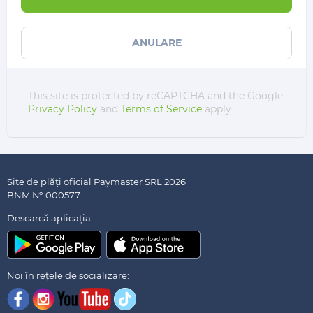
ANULARE
This site is protected by reCAPTCHA and the Google
Privacy Policy
and
Terms of Service
apply
Site de plăți oficial Paymaster SRL 2026
BNM № 000577
Descarсă aplicația
Noi în rețele de socializare: