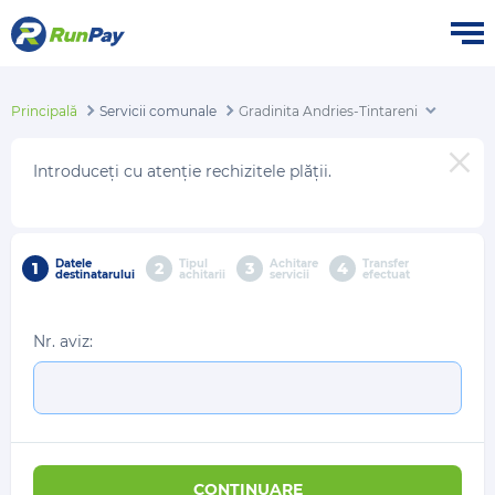
Principală
Servicii comunale
Gradinita Andries-Tintareni
Introduceți cu atenție rechizitele plății.
Datele
Tipul
Achitare
Transfer
1
2
3
4
destinatarului
achitarii
servicii
efectuat
Nr. aviz:
CONTINUARE