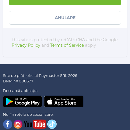
ANULARE
This site is protected by reCAPTCHA and the Google
Privacy Policy
and
Terms of Service
apply
Site de plăți oficial Paymaster SRL 2026
BNM № 000577
Descarсă aplicația
Noi în rețele de socializare: