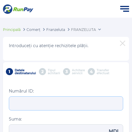
Principală
Comerț
Franzeluta
FRANZELUTA
Introduceți cu atenție rechizitele plății.
Datele
Tipul
Achitare
Transfer
1
2
3
4
destinatarului
achitarii
servicii
efectuat
Numărul ID:
Suma:
MDL