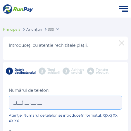
Principală
Anunțuri
999
Introduceți cu atenție rechizitele plății.
Datele
Tipul
Achitare
Transfer
1
2
3
4
destinatarului
achitarii
servicii
efectuat
Numărul de telefon:
Atenţie! Numărul de telefon se introduce în formatul: X(XX) XX
XX XX