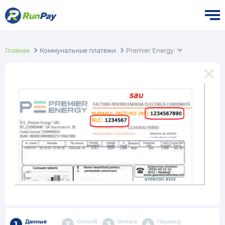
Главная
Коммунальные платежи
Premier Energy
Данные
Способ
Оплата
Перевод
1
2
3
4