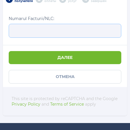
получателя
оплаты
услуг
завершён
Numarul Facturii/NLC:
ДАЛЕЕ
ОТМЕНА
This site is protected by reCAPTCHA and the Google
Privacy Policy
and
Terms of Service
apply