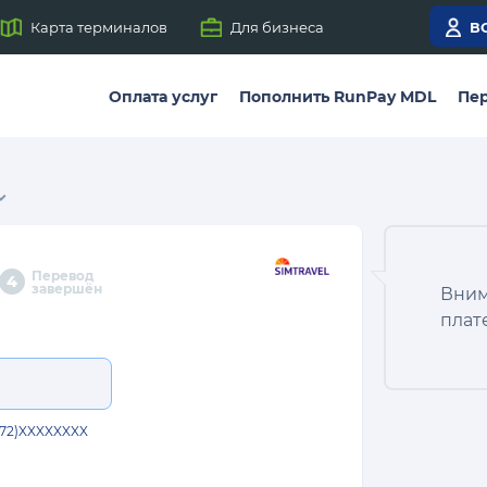
Карта терминалов
Для бизнеса
В
Оплата услуг
Пополнить RunPay MDL
Пер
Перевод
4
завершён
Вним
плат
372)XXXXXXXX