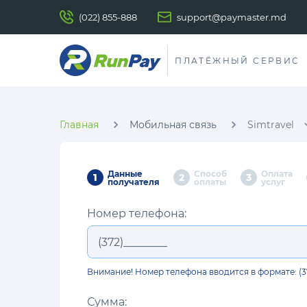
(022) 855-888
support@paymaster.md
ПЛАТЁЖНЫЙ СЕРВИС
Главная
Мобильная связь
Simtravel
Данные
Способ
Оплата
1
2
3
получателя
оплаты
услуг
Номер телефона:
Внимание! Номер телефона вводится в формате: (
Сумма: