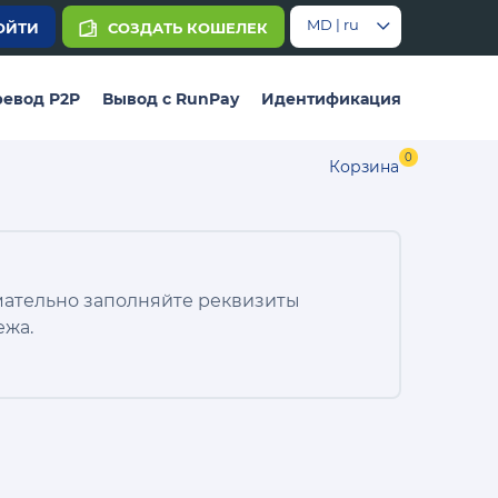
MD | ru
ОЙТИ
СОЗДАТЬ КОШЕЛЕК
евод P2P
Вывод с RunPay
Идентификация
0
Корзина
ательно заполняйте реквизиты
ежа.