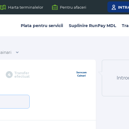
Harta terminalelor
Pentru afaceri
INTR
Plata pentru servicii
Suplinire RunPay MDL
Tra
ainari
Transfer
4
efectuat
Intro