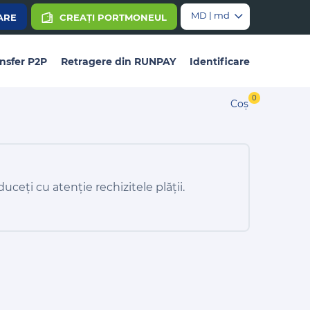
MD | md
ARE
CREAȚI PORTMONEUL
nsfer P2P
Retragere din RUNPAY
Identificare
0
Coș
duceți cu atenție rechizitele plății.