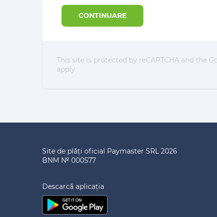
CONTINUARE
This site is protected by reCAPTCHA and the 
apply
Site de plăți oficial Paymaster SRL 2026
BNM № 000577
Descarсă aplicația