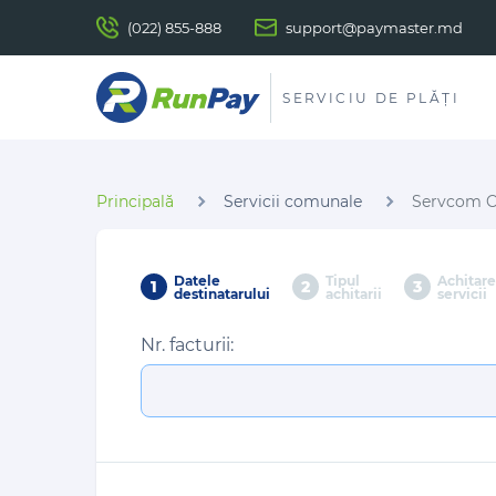
(022) 855-888
support@paymaster.md
SERVICIU DE PLĂȚI
Principală
Servicii comunale
Servcom C
Datele
Tipul
Achitare
1
2
3
destinatarului
achitarii
servicii
Nr. facturii: