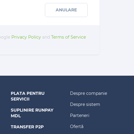
ANULARE
Google
Privacy Policy
and
Terms of Service
PLATA PENTRU
Despre companie
SERVICII
Despre sistem
SUPLINIRE RUNPAY
Parteneri
MDL
Ofertă
TRANSFER P2P