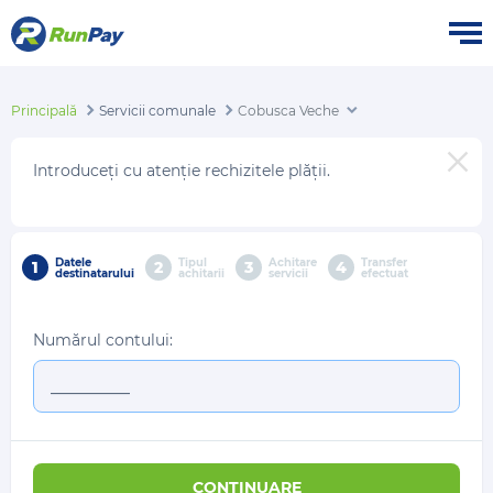
Principală
Servicii comunale
Cobusca Veche
Introduceți cu atenție rechizitele plății.
Datele
Tipul
Achitare
Transfer
1
2
3
4
destinatarului
achitarii
servicii
efectuat
Numărul contului:
CONTINUARE