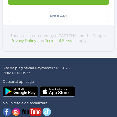
ANULARE
This site is protected by reCAPTCHA and the Google
Privacy Policy
and
Terms of Service
apply
Site de plăți oficial Paymaster SRL 2026
BNM № 000577
Descarсă aplicația
Noi în rețele de socializare: