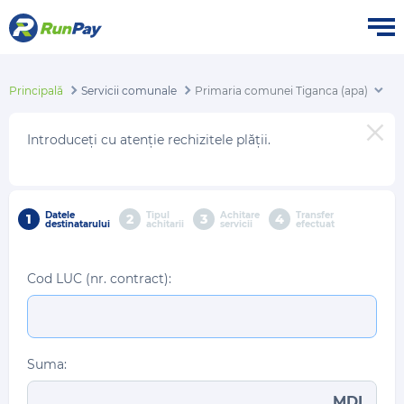
Principală
Servicii comunale
Primaria comunei Tiganca (apa)
Introduceți cu atenție rechizitele plății.
Datele
Tipul
Achitare
Transfer
1
2
3
4
destinatarului
achitarii
servicii
efectuat
Cod LUC (nr. contract):
Suma:
MDL